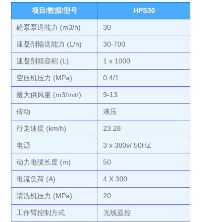
项目/数据/型号
HPS30
砼泵泵送能力 (m3/h)
30
速凝剂输送能力 (L/h)
30-700
速凝剂箱容积 (L)
1 x 1000
空压机压力 (MPa)
0.4/1
最大供风量 (m3/min)
9-13
传动
液压
行走速度 (km/h)
23.28
电源
3 x 380v/ 50HZ
动力电缆长度 (m)
50
电流负荷 (A)
4 X 300
清洗机压力 (MPa)
20
工作臂控制方式
无线遥控