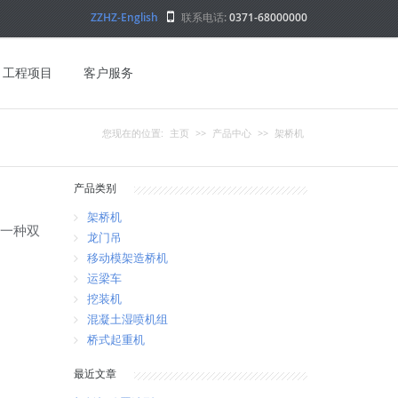
ZZHZ-English
联系电话:
0371-68000000
工程项目
客户服务
您现在的位置:
主页
>>
产品中心
>>
架桥机
产品类别
架桥机
的一种双
龙门吊
移动模架造桥机
运梁车
挖装机
混凝土湿喷机组
桥式起重机
最近文章