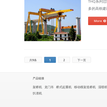
THQ系列
多的高铁建设
More
共9条
1
2
下一页
产品链接
架桥机
龙门吊
桥式起重机
移动模架造桥机
湿喷
扒渣机