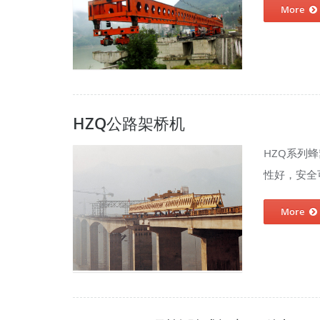
More
HZQ公路架桥机
HZQ系列
性好，安全可
More