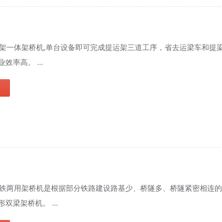
运架一体架桥机,单台设备即可完成提运架三道工序，省去运梁车和提
效率高。 ...
公铁两用架桥机是根据部分铁路建设路基少、桥隧多、桥隧紧密相连
双梁架桥机。 ...