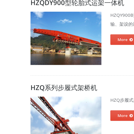
HZQDY900型轮胎式运架一体机
HZQY9
输、架设的设
More
HZQ系列步履式架桥机
HZQ步履
More