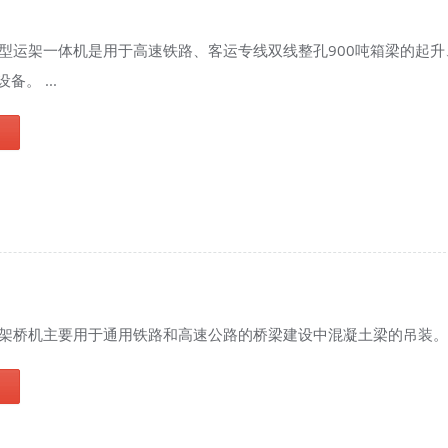
00B型运架一体机是用于高速铁路、客运专线双线整孔900吨箱梁的起
备。 ...
式架桥机主要用于通用铁路和高速公路的桥梁建设中混凝土梁的吊装。 .