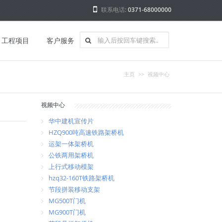
联系电话:
0371-68000000
工程项目
客户服务
主页
>>
视频中心
视频中心
华中建机宣传片
HZQ900吨高速铁路架桥机
运架一体架桥机
公铁两用架桥机
上行式移动模架
hzq32-160T铁路架桥机
节段拼装移动支架
MG500T门机
MG900T门机