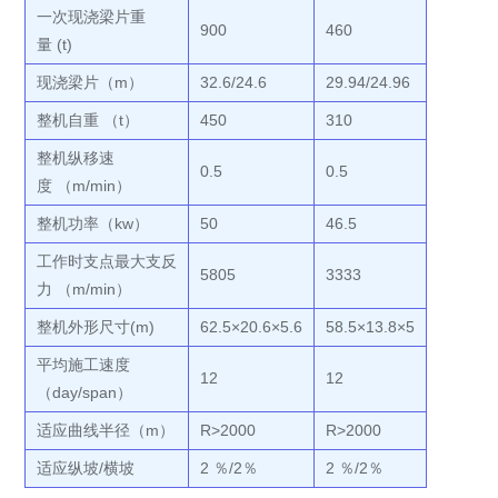
一次现浇梁片重
900
460
量 (t)
现浇梁片（m）
32.6/24.6
29.94/24.96
整机自重 （t）
450
310
整机纵移速
0.5
0.5
度 （m/min）
整机功率（kw）
50
46.5
工作时支点最大支反
5805
3333
力 （m/min）
整机外形尺寸(m)
62.5×20.6×5.6
58.5×13.8×5
平均施工速度
12
12
（day/span）
适应曲线半径（m）
R>2000
R>2000
适应纵坡/横坡
2 ％/2％
2 ％/2％